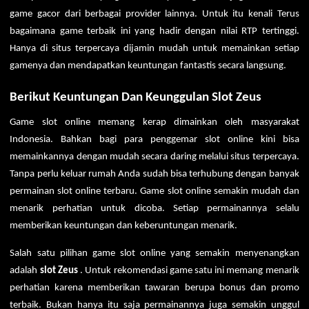
game gacor dari berbagai provider lainnya. Untuk itu kenali Terus
bagaimana game terbaik ini yang hadir dengan nilai RTP tertinggi.
Hanya di situs terpercaya dijamin mudah untuk memainkan setiap
gamenya dan mendapatkan keuntungan fantastis secara langsung.
Berikut Keuntungan Dan Keunggulan Slot Zeus
Game slot online memang kerap dimainkan oleh masyarakat
Indonesia. Bahkan bagi para penggemar slot online kini bisa
memainkannya dengan mudah secara daring melalui situs terpercaya.
Tanpa perlu keluar rumah Anda sudah bisa terhubung dengan banyak
permainan slot online terbaru. Game slot online semakin mudah dan
menarik perhatian untuk dicoba. Setiap permainannya selalu
memberikan keuntungan dan keberuntungan menarik.
Salah satu pilihan game slot online yang semakin menyenangkan
adalah
slot Zeus
. Untuk rekomendasi game satu ini memang menarik
perhatian karena memberikan tawaran berupa bonus dan promo
terbaik. Bukan hanya itu saja permainannya juga semakin unggul