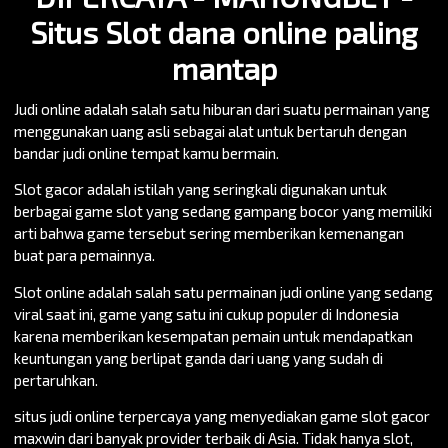
Situs Slot dana online paling
mantap
Judi online adalah salah satu hiburan dari suatu permainan yang
menggunakan uang asli sebagai alat untuk bertaruh dengan
bandar judi online tempat kamu bermain.
Slot gacor adalah istilah yang seringkali digunakan untuk
berbagai game slot yang sedang gampang bocor yang memiliki
arti bahwa game tersebut sering memberikan kemenangan
buat para pemainnya.
Slot online adalah salah satu permainan judi online yang sedang
viral saat ini, game yang satu ini cukup populer di Indonesia
karena memberikan kesempatan pemain untuk mendapatkan
keuntungan yang berlipat ganda dari uang yang sudah di
pertaruhkan.
situs judi online terpercaya yang menyediakan game slot gacor
maxwin dari banyak provider terbaik di Asia. Tidak hanya slot,