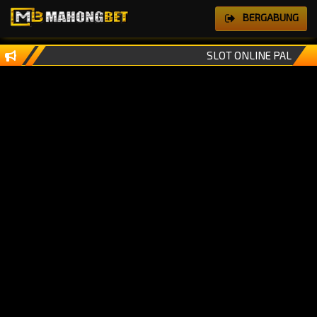
BERGABUNG
SLOT ONLINE PALING DIP