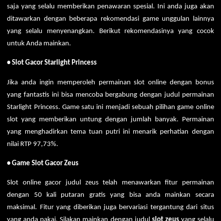
saja yang selalu memberikan penawaran spesial. Ini anda juga akan
ditawarkan dengan beberapa rekomendasi game unggulan lainnya
yang selalu menyenangkan. Berikut rekomendasinya yang cocok
untuk Anda mainkan.
• Slot Gacor Starlight Princess
Jika anda ingin memperoleh permainan slot online dengan bonus
yang fantastis ini bisa mencoba bergabung dengan judul permainan
Starlight Princess. Game satu ini menjadi sebuah pilihan game online
slot yang memberikan untung dengan jumlah banyak. Permainan
yang menghadirkan tema tuan putri ini menarik perhatian dengan
nilai RTP 97,73%.
• Game Slot Gacor Zeus
Slot online gacor judul zeus telah menawarkan fitur permainan
dengan 50 kali putaran gratis yang bisa anda mainkan secara
maksimal. Fitur yang diberikan juga bervariasi tergantung dari situs
yang anda pakai. Silakan mainkan dengan judul
slot zeus
yang selalu