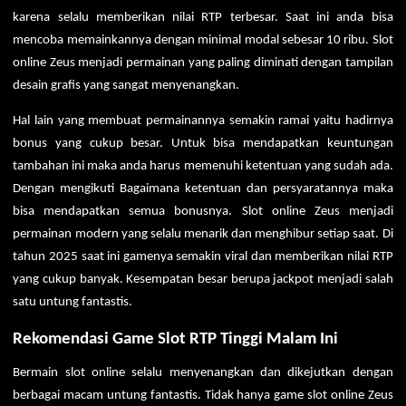
karena selalu memberikan nilai RTP terbesar. Saat ini anda bisa
mencoba memainkannya dengan minimal modal sebesar 10 ribu. Slot
online Zeus menjadi permainan yang paling diminati dengan tampilan
desain grafis yang sangat menyenangkan.
Hal lain yang membuat permainannya semakin ramai yaitu hadirnya
bonus yang cukup besar. Untuk bisa mendapatkan keuntungan
tambahan ini maka anda harus memenuhi ketentuan yang sudah ada.
Dengan mengikuti Bagaimana ketentuan dan persyaratannya maka
bisa mendapatkan semua bonusnya. Slot online Zeus menjadi
permainan modern yang selalu menarik dan menghibur setiap saat. Di
tahun 2025 saat ini gamenya semakin viral dan memberikan nilai RTP
yang cukup banyak. Kesempatan besar berupa jackpot menjadi salah
satu untung fantastis.
Rekomendasi Game Slot RTP Tinggi Malam Ini
Bermain slot online selalu menyenangkan dan dikejutkan dengan
berbagai macam untung fantastis. Tidak hanya game slot online Zeus