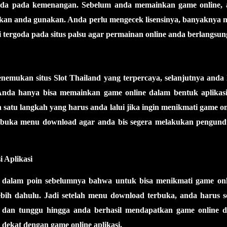
da pada kemenangan. Sebelum anda memainkan game online, a
akan anda gunakan. Anda perlu mengecek lisensinya, banyaknya 
i tergoda pada situs palsu agar permainan online anda berlangsu
enemukan situs Slot Thailand yang terpercaya, selanjutnya and
 Anda hanya bisa memainkan game online dalam bentuk aplikas
h satu langkah yang harus anda lalui jika ingin menikmati game onl
h buka menu download agar anda bis segera melakukan pengund
 Aplikasi
n dalam poin sebelumnya bahwa untuk bisa menikmati game onl
bih dahulu. Jadi setelah menu download terbuka, anda harus 
uh dan tunggu hingga anda berhasil mendapatkan game online d
 dekat dengan game online aplikasi.