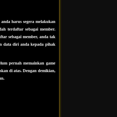
ya anda harus segera melakukan
ah terdaftar sebagai member.
ftar sebagai member, anda tak
 data diri anda kepada pihak
a belum pernah memainkan game
skan di atas. Dengan demikian,
un.