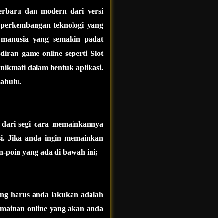
erbaru dan modern dari versi
 perkembangan teknologi yang
s manusia yang semakin padat
ran game online seperti Slot
inikmati dalam bentuk aplikasi.
dahulu.
 dari segi cara memainkannya
si. Jika anda ingin memainkan
n-poin yang ada di bawah ini;
ang harus anda lakukan adalah
rmainan online yang akan anda