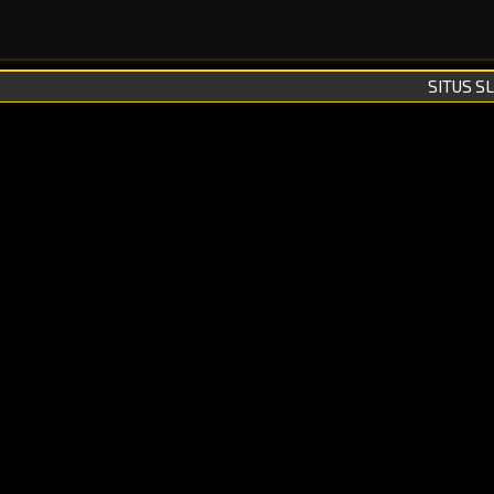
SITUS SLOT D