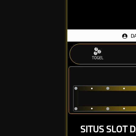
DA
TOGEL
SITUS SLOT 