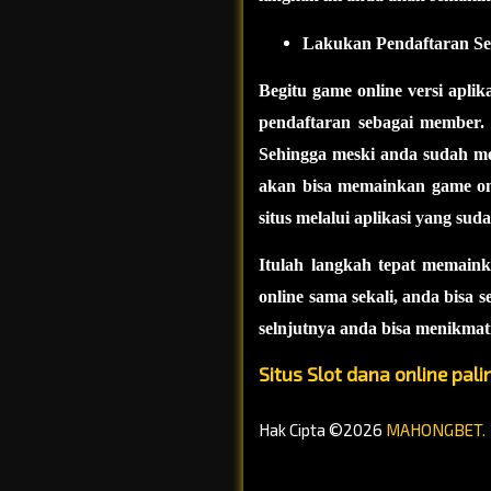
Lakukan Pendaftaran S
Begitu game online versi apli
pendaftaran sebagai member.
Sehingga meski anda sudah me
akan bisa memainkan game on
situs melalui aplikasi yang su
Itulah langkah tepat memaink
online sama sekali, anda bisa
selnjutnya anda bisa menikmat
Situs Slot dana online pal
Hak Cipta ©2026
MAHONGBET.