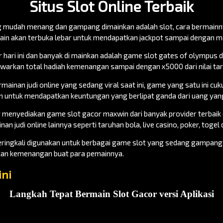
Situs Slot Online Terbaik
ang mudah menang dan gampang dimainkan adalah slot, cara bermain
n akan terbuka lebar untuk mendapatkan jackpot sampai dengan m
r hari ini dan banyak di mainkan adalah game slot gates of olympus 
warkan total hadiah kemenangan sampai dengan x5000 dari nilai ta
rmainan judi online yang sedang viral saat ini, game yang satu ini cu
untuk mendapatkan keuntungan yang berlipat ganda dari uang yang
g menyediakan game slot gacor maxwin dari banyak provider terbaik d
 judi online lainnya seperti taruhan bola, live casino, poker, togel 
 seringkali digunakan untuk berbagai game slot yang sedang gampang
kan kemenangan buat para pemainnya.
ini
Langkah Tepat Bermain Slot Gacor versi Aplikasi