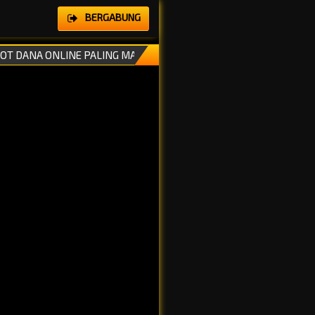
BERGABUNG
ANA ONLINE PALING MANTAP - MAHONGBET - Situs Slot Online Ter