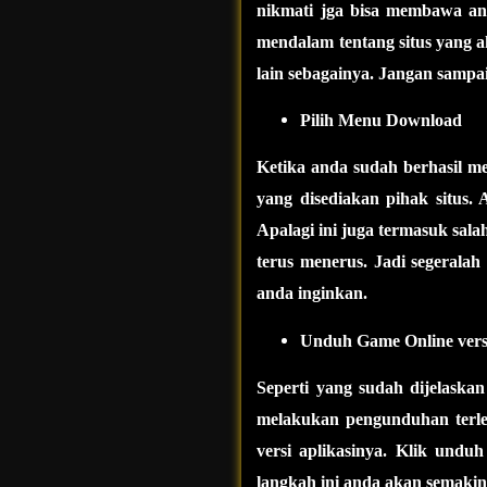
nikmati jga bisa membawa an
mendalam tentang situs yang 
lain sebagainya. Jangan sampa
Pilih Menu Download
Ketika anda sudah berhasil m
yang disediakan pihak situs.
Apalagi ini juga termasuk sala
terus menerus. Jadi segerala
anda inginkan.
Unduh Game Online versi
Seperti yang sudah dijelaska
melakukan pengunduhan terle
versi aplikasinya. Klik und
langkah ini anda akan semakin